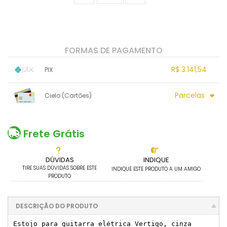
FORMAS DE PAGAMENTO
R$ 3.141,54
PIX
1x sem juros de R$ 3.141,54
.
.
.
.
Parcelas
Cielo (Cartões)
.
.
.
.
.
.
.
1x sem juros de R$ 3.378,00
7x sem juros de R$ 482,57
2x sem juros de R$ 1.689,00
8x sem juros de R$ 422,25
Frete Grátis
3x sem juros de R$ 1.126,00
9x sem juros de R$ 375,33
4x sem juros de R$ 844,50
10x sem juros de R$ 337,80
DÚVIDAS
INDIQUE
5x sem juros de R$ 675,60
.
TIRE SUAS DÚVIDAS SOBRE ESTE
.
INDIQUE ESTE PRODUTO A UM AMIGO
6x sem juros de R$ 563,00
PRODUTO
DESCRIÇÃO DO PRODUTO
Estojo para guitarra elétrica Vertigo, cinza
