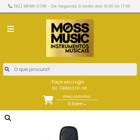
(92) 98198-0735
- De Segunda à Sexta das 10:00 às 17:00
Faça seu Login
ou Cadastre-se
meu carrinho
0
Item