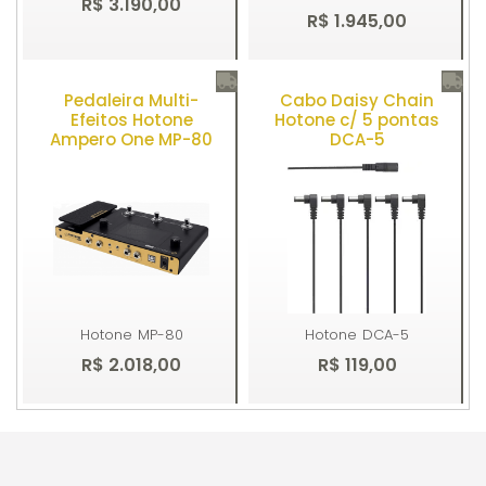
R$ 3.190,00
R$ 1.945,00
Pedaleira Multi-
Cabo Daisy Chain
Comprar
Comprar
Efeitos Hotone
Hotone c/ 5 pontas
Ampero One MP-80
DCA-5
Hotone
MP-80
Hotone
DCA-5
R$ 2.018,00
R$ 119,00
Comprar
Comprar