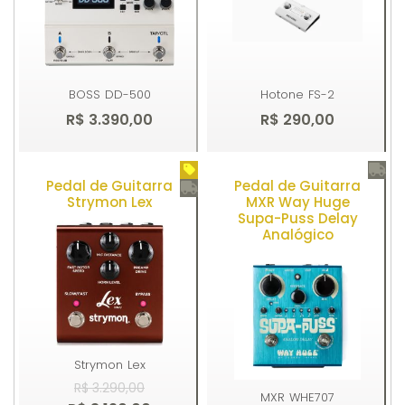
BOSS
DD-500
Hotone
FS-2
R$ 3.390,00
R$ 290,00
Pedal de Guitarra
Pedal de Guitarra
Comprar
Comprar
Strymon Lex
MXR Way Huge
Supa-Puss Delay
Analógico
Strymon
Lex
R$ 3.290,00
MXR
WHE707