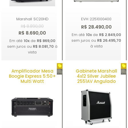
Marshall
SC20HD
EVH
2251000400
R$ 8.890,00
R$ 28.490,00
R$ 8.690,00
Em até
10x
de
R$ 2.849,00
sem juros ou
R$ 26.495,70
Em até
10x
de
R$ 869,00
à vista
sem juros ou
R$ 8.081,70
à
vista
Amplificador Mesa
Gabinete Marshall
Comprar
Comprar
Boogie Express 5:50+
4x12 Silver Jubilee
Multi Watt
2551AV Angulado