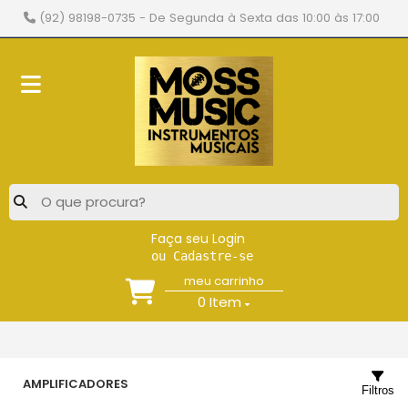
(92) 98198-0735
- De Segunda à Sexta das 10:00 às 17:00
Faça seu Login
ou Cadastre-se
meu carrinho
0
Item
AMPLIFICADORES
Filtros