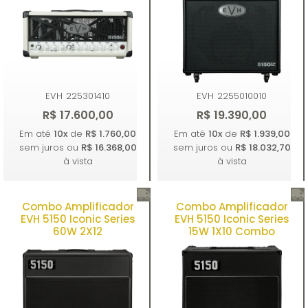
EVH
225301410
EVH
2255010010
R$ 17.600,00
R$ 19.390,00
Em até
10x
de
R$ 1.760,00
Em até
10x
de
R$ 1.939,00
sem juros ou
R$ 16.368,00
sem juros ou
R$ 18.032,70
à vista
à vista
Combo Amplificador
Combo Amplificador
Comprar
Comprar
EVH 5150 Iconic Series
EVH 5150 Iconic Series
60W 2X12
15W 1X10 Combo