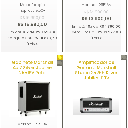
Mesa Boogie
Marshall
2551AV
Express 5:50+
R$ 14.990,00
R$ 16.990,00
R$ 13.900,00
R$ 15.990,00
Em até
10x
de
R$ 1.390,00
Em até
10x
de
R$ 1.599,00
sem juros ou
R$ 12.927,00
sem juros ou
R$ 14.870,70
à vista
à vista
Gabinete Marshall
Amplificador de
Comprar
Comprar
4x12 Silver Jubilee
Guitarra Marshall
2551BV Reto
Studio 2525H Silver
Jubilee 110V
Marshall
2551BV