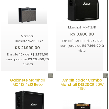
Marshall
MX412AR
R$ 8.600,00
Marshall
Em até
10x
de
R$ 860,00
Bluesbreaker 1962
sem juros ou
R$ 7.998,00
à
R$ 21.990,00
vista
Em até
10x
de
R$ 2.199,00
sem juros ou
R$ 20.450,70
à vista
Gabinete Marshall
Amplificador Combo
Comprar
Comprar
MX412 4x12 Reto
Marshall DSL20CR 20W
110V