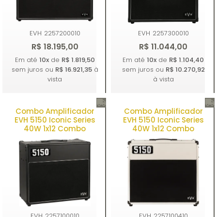
EVH
2257200010
EVH
2257300010
R$ 18.195,00
R$ 11.044,00
Em até
10x
de
R$ 1.819,50
Em até
10x
de
R$ 1.104,40
sem juros ou
R$ 16.921,35
à
sem juros ou
R$ 10.270,92
vista
à vista
Combo Amplificador
Combo Amplificador
Comprar
Comprar
EVH 5150 Iconic Series
EVH 5150 Iconic Series
40W 1x12 Combo
40W 1x12 Combo
EVH
2257100010
EVH
2257100410