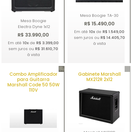
Mesa Boogie
TA-30
Mesa Boogie
R$ 15.490,00
Electra Dyne 1x12
Em até
10x
de
R$ 1.549,00
R$ 33.990,00
sem juros ou
R$ 14.405,70
Em até
10x
de
R$ 3.399,00
à vista
sem juros ou
R$ 31.610,70
à vista
Combo Amplificador
Gabinete Marshall
Comprar
Comprar
para Guitarra
MX212R 2x12
Marshall Code 50 50W
110V