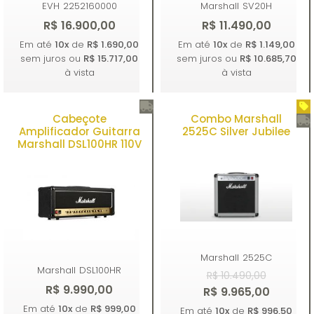
EVH
2252160000
Marshall
SV20H
R$ 16.900,00
R$ 11.490,00
Em até
10x
de
R$ 1.690,00
Em até
10x
de
R$ 1.149,00
sem juros ou
R$ 15.717,00
sem juros ou
R$ 10.685,70
à vista
à vista
Cabeçote
Combo Marshall
Comprar
Comprar
Amplificador Guitarra
2525C Silver Jubilee
Marshall DSL100HR 110V
Marshall
2525C
Marshall
DSL100HR
R$ 10.490,00
R$ 9.990,00
R$ 9.965,00
Em até
10x
de
R$ 999,00
Em até
10x
de
R$ 996,50