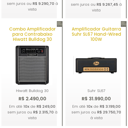
sem juros ou
R$ 9.290,70
à
sem juros ou
R$ 9.267,45
à
vista
vista
Combo Amplificador
Amplificador Guitarra
Comprar
Comprar
para Contrabaixo
Suhr SL67 Hand-Wired
Hiwatt Bulldog 30
100W
Hiwatt
Bulldog 30
Suhr
SL67
R$ 2.490,00
R$ 31.990,00
Em até
10x
de
R$ 249,00
Em até
10x
de
R$ 3.199,00
sem juros ou
R$ 2.315,70
à
sem juros ou
R$ 29.750,70
vista
à vista