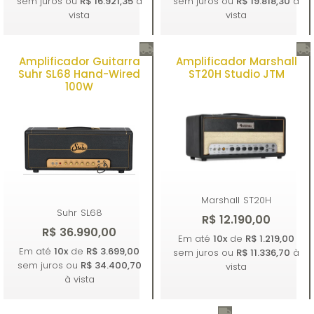
sem juros ou
R$ 16.921,35
à
sem juros ou
R$ 19.818,30
à
vista
vista
Amplificador Guitarra
Amplificador Marshall
Comprar
Comprar
Suhr SL68 Hand-Wired
ST20H Studio JTM
100W
Marshall
ST20H
Suhr
SL68
R$ 12.190,00
R$ 36.990,00
Em até
10x
de
R$ 1.219,00
Em até
10x
de
R$ 3.699,00
sem juros ou
R$ 11.336,70
à
sem juros ou
R$ 34.400,70
vista
à vista