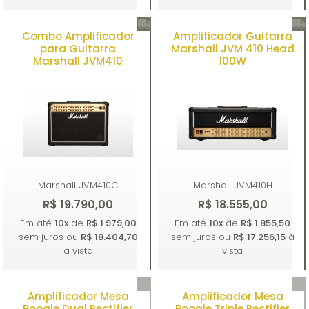
Combo Amplificador
Amplificador Guitarra
Comprar
Comprar
para Guitarra
Marshall JVM 410 Head
Marshall JVM410
100W
Marshall
JVM410C
Marshall
JVM410H
R$ 19.790,00
R$ 18.555,00
Em até
10x
de
R$ 1.979,00
Em até
10x
de
R$ 1.855,50
sem juros ou
R$ 18.404,70
sem juros ou
R$ 17.256,15
à
à vista
vista
Amplificador Mesa
Amplificador Mesa
Comprar
Comprar
Boogie Dual Rectifier
Boogie Triple Rectifier