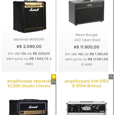
Mesa Boogie
Marshall
MG15GFX
2x12 Open Back
R$ 2.090,00
R$ 11.900,00
Em até
10x
de
R$ 209,00
Em até
10x
de
R$ 1.190,00
sem juros ou
R$ 1.943,70
à
sem juros ou
R$ 11.067,00
vista
à vista
Amplificador Marshall
Amplificador EVH 5150
Comprar
Comprar
SC20H Studio Classic
III 100W Branco