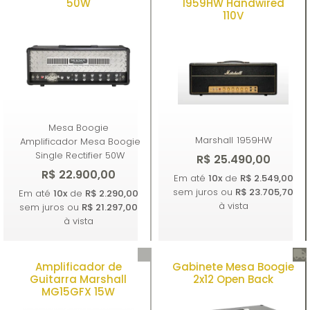
50W
1959HW Handwired
110V
Mesa Boogie
Marshall
1959HW
Amplificador Mesa Boogie
Single Rectifier 50W
R$ 25.490,00
R$ 22.900,00
Em até
10x
de
R$ 2.549,00
sem juros ou
R$ 23.705,70
Em até
10x
de
R$ 2.290,00
à vista
sem juros ou
R$ 21.297,00
à vista
Amplificador de
Gabinete Mesa Boogie
Comprar
Comprar
Guitarra Marshall
2x12 Open Back
MG15GFX 15W