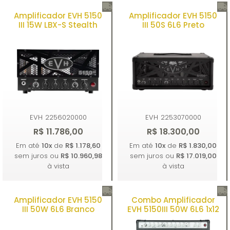
Amplificador EVH 5150
Amplificador EVH 5150
Comprar
Comprar
III 15W LBX-S Stealth
III 50S 6L6 Preto
EVH
2256020000
EVH
2253070000
R$ 11.786,00
R$ 18.300,00
Em até
10x
de
R$ 1.178,60
Em até
10x
de
R$ 1.830,00
sem juros ou
R$ 10.960,98
sem juros ou
R$ 17.019,00
à vista
à vista
Amplificador EVH 5150
Combo Amplificador
Comprar
Comprar
III 50W 6L6 Branco
EVH 5150III 50W 6L6 1x12