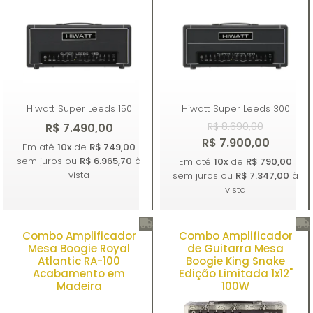
Hiwatt
Super Leeds 150
Hiwatt
Super Leeds 300
R$ 8.690,00
R$ 7.490,00
R$ 7.900,00
Em até
10x
de
R$ 749,00
sem juros ou
R$ 6.965,70
à
Em até
10x
de
R$ 790,00
vista
sem juros ou
R$ 7.347,00
à
vista
Combo Amplificador
Combo Amplificador
Comprar
Comprar
Mesa Boogie Royal
de Guitarra Mesa
Atlantic RA-100
Boogie King Snake
Acabamento em
Edição Limitada 1x12"
Madeira
100W