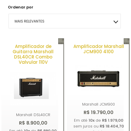
Ordenar por
MAIS RELEVANTES
MAIS VENDIDOS
Amplificador de
Amplificador Marshall
Guitarra Marshall
MENOR PREÇO
JCM900 4100
DSL40CR Combo
Valvular 110V
MAIOR PREÇO
A - Z
Marshall
JCM900
R$ 19.790,00
Marshall
DSL40CR
Em até
10x
de
R$ 1.979,00
R$ 8.900,00
sem juros ou
R$ 18.404,70
Em até
10x
de
R$ 890,00