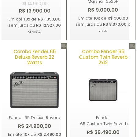
Marshall
2525H
R$ 14.990,00
R$ 9.000,00
R$ 13.900,00
Em até
10x
de
R$ 900,00
Em até
10x
de
R$ 1.390,00
sem juros ou
R$ 8.370,00
à
sem juros ou
R$ 12.927,00
vista
à vista
Combo Fender 65
Combo Fender 65
Comprar
Comprar
Deluxe Reverb 22
Custom Twin Reverb
Watts
2x12
Fender
65 Deluxe Reverb
Fender
65 Custom Twin Reverb
R$ 24.900,00
R$ 29.490,00
Em até
10x
de
R$ 2.490,00