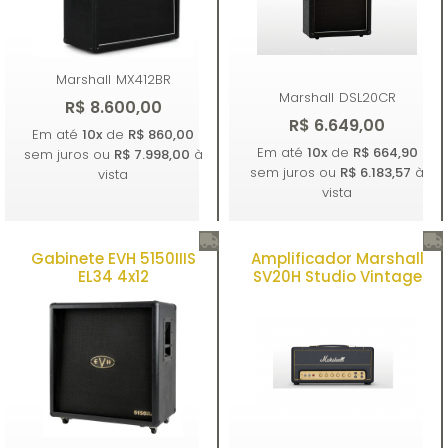
Marshall
MX412BR
Marshall
DSL20CR
R$ 8.600,00
R$ 6.649,00
Em até
10x
de
R$ 860,00
Em até
10x
de
R$ 664,90
sem juros ou
R$ 7.998,00
à
sem juros ou
R$ 6.183,57
à
vista
vista
Gabinete EVH 5150IIIS
Amplificador Marshall
Comprar
Comprar
EL34 4x12
SV20H Studio Vintage