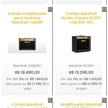
Combo Amplificador
Combo Marshall
Comprar
Comprar
para Guitarra
Studio Classic SC20C
Marshall JVM210
JCM 800 110v
Marshall
JVM210C
Marshall
SC20C
R$ 18.490,00
R$ 13.290,00
Em até
10x
de
R$ 1.849,00
Em até
10x
de
R$ 1.329,00
sem juros ou
R$ 17.195,70
à
sem juros ou
R$ 12.359,70
vista
à vista
Combo Marshall
Amplificador Marshall