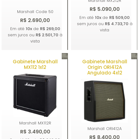
Marshall
MX212R
R$ 5.090,00
Marshall
Code 50
Em até
10x
de
R$ 509,00
R$ 2.690,00
sem juros ou
R$ 4.733,70
à
Em até
10x
de
R$ 269,00
vista
sem juros ou
R$ 2.501,70
à
vista
Gabinete Marshall
Gabinete Marshall
Comprar
Comprar
MX112 1x12
Origin ORI412A
Angulado 4x12
Marshall
MX112R
Marshall
ORI412A
R$ 3.490,00
R$ 8.400,00