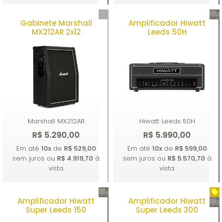
Gabinete Marshall
Amplificador Hiwatt
Comprar
Comprar
MX212AR 2x12
Leeds 50H
Marshall
MX212AR
Hiwatt
Leeds 50H
R$ 5.290,00
R$ 5.990,00
Em até
10x
de
R$ 529,00
Em até
10x
de
R$ 599,00
sem juros ou
R$ 4.919,70
à
sem juros ou
R$ 5.570,70
à
vista
vista
Amplificador Hiwatt
Amplificador Hiwatt
Comprar
Comprar
Super Leeds 150
Super Leeds 300