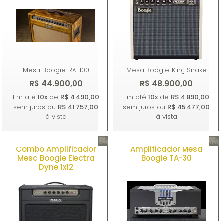
Mesa Boogie
RA-100
Mesa Boogie
King Snake
R$ 44.900,00
R$ 48.900,00
Em até
10x
de
R$ 4.490,00
Em até
10x
de
R$ 4.890,00
sem juros ou
R$ 41.757,00
sem juros ou
R$ 45.477,00
à vista
à vista
Combo Amplificador
Amplificador Mesa
Comprar
Comprar
Mesa Boogie Electra
Boogie TA-30
Dyne 1x12