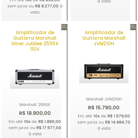
à vista
sem juros ou
R$ 8.277,00
à
vista
Amplificador de
Amplificador de
Comprar
Comprar
Guitarra Marshall
Guitarra Marshall
Silver Jubilee 2555X
JVM210H
110V
Marshall
JVM210H
Marshall
2555X
R$ 15.790,00
R$ 18.900,00
Em até
10x
de
R$ 1.579,00
Em até
10x
de
R$ 1.890,00
sem juros ou
R$ 14.684,70
sem juros ou
R$ 17.577,00
à vista
à vista