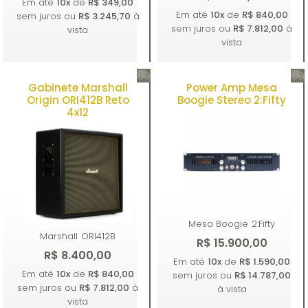
Em até
10x
de
R$ 349,00
Em até
10x
de
R$ 840,00
sem juros ou
R$ 3.245,70
à
sem juros ou
R$ 7.812,00
à
vista
vista
Gabinete Marshall
Power Amp Mesa
Comprar
Comprar
Origin ORI412B Reto
Boogie Stereo 2:Fifty
4x12
Mesa Boogie
2:Fifty
Marshall
ORI412B
R$ 15.900,00
R$ 8.400,00
Em até
10x
de
R$ 1.590,00
Em até
10x
de
R$ 840,00
sem juros ou
R$ 14.787,00
sem juros ou
R$ 7.812,00
à
à vista
vista