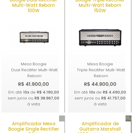
Multi-Watt Reborn
Multi-Watt Reborn
100W
150W
Mesa Boogie
Mesa Boogie
Dual Recitifer Multi-Watt
Triple Recitifer Multi-Watt
Reborn
Reborn
R$ 41.900,00
R$ 44.900,00
Em até
10x
de
R$ 4.190,00
Em até
10x
de
R$ 4.490,00
sem juros ou
R$ 38.967,00
sem juros ou
R$ 41.757,00
à vista
à vista
Amplificador Mesa
Amplificador de
Comprar
Comprar
Boogie Single Rectifier
Guitarra Marshall