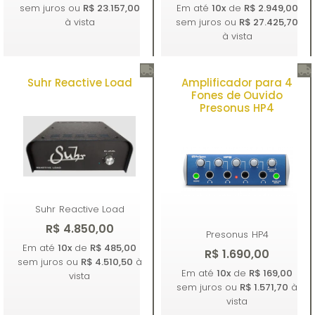
sem juros ou
R$ 23.157,00
Em até
10x
de
R$ 2.949,00
à vista
sem juros ou
R$ 27.425,70
à vista
Suhr Reactive Load
Amplificador para 4
Comprar
Comprar
Fones de Ouvido
Presonus HP4
Suhr
Reactive Load
R$ 4.850,00
Presonus
HP4
Em até
10x
de
R$ 485,00
R$ 1.690,00
sem juros ou
R$ 4.510,50
à
Em até
10x
de
R$ 169,00
vista
sem juros ou
R$ 1.571,70
à
vista