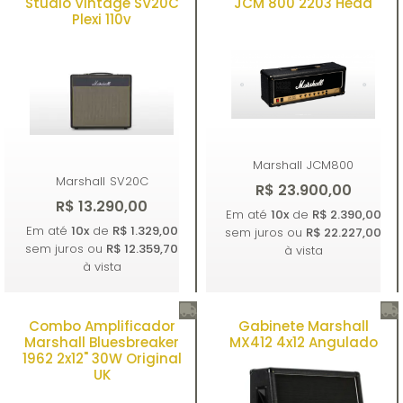
Comprar
Comprar
Studio Vintage SV20C
JCM 800 2203 Head
Plexi 110v
Marshall
JCM800
Marshall
SV20C
R$ 23.900,00
R$ 13.290,00
Em até
10x
de
R$ 2.390,00
Em até
10x
de
R$ 1.329,00
sem juros ou
R$ 22.227,00
sem juros ou
R$ 12.359,70
à vista
à vista
Combo Amplificador
Gabinete Marshall
Comprar
Comprar
Marshall Bluesbreaker
MX412 4x12 Angulado
1962 2x12" 30W Original
UK