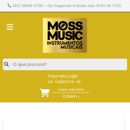
(92) 98198-0735
- De Segunda à Sexta das 10:00 às 17:00
Faça seu Login
ou Cadastre-se
meu carrinho
0
Item