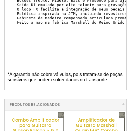
    Botões Treble, Middle, Bass e Presence para ajust
    Saída DI emulada por alto-falante para gravação f
    O loop FX facilita a integração de seus pedais de
    Estética inspirada na JTM, incluindo revestimento
    Gabinete de madeira compensada articulada premium
    Feito à mão na fábrica Marshall do Reino Unido
*A garantia não cobre válvulas, pois tratam-se de peças
sensíveis que podem sofrer danos no transporte.
PRODUTOS RELACIONADOS
Combo Amplificador
Amplificador de
para Guitarra
Guitarra Marshall
Gibson Falcon 5 1x10
Origin 50C Combo