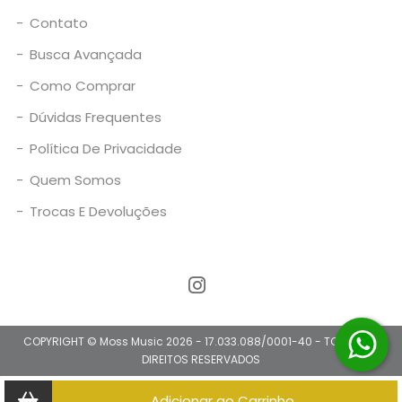
-
Contato
-
Busca Avançada
-
Como Comprar
-
Dúvidas Frequentes
-
Política De Privacidade
-
Quem Somos
-
Trocas E Devoluções
COPYRIGHT © Moss Music 2026 - 17.033.088/0001-40 - TODOS OS
DIREITOS RESERVADOS
Adicionar ao Carrinho