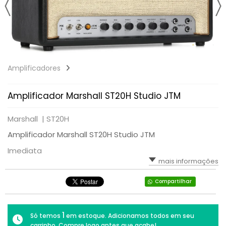
Amplificadores
Amplificador Marshall ST20H Studio JTM
Marshall |
ST20H
Amplificador Marshall ST20H Studio JTM
Imediata
mais informações
Compartilhar
1
Só temos
em estoque. Adicionamos todos em seu
carrinho. Compre logo antes que acabe!