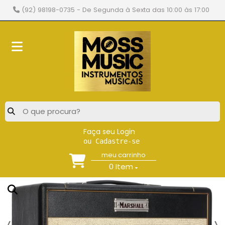
(92) 98198-0735
- De Segunda à Sexta das 10:00 às 17:00
Faça seu Login
ou Cadastre-se
meu carrinho
0
Item