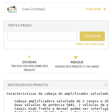
1x sem juros de R$ 11.336,70
.
.
.
.
Parcelas
Cielo (Cartões)
.
.
.
.
.
.
.
1x sem juros de R$ 12.190,00
7x sem juros de R$ 1.741,43
2x sem juros de R$ 6.095,00
8x sem juros de R$ 1.523,75
FRETE E PRAZO
3x sem juros de R$ 4.063,33
9x sem juros de R$ 1.354,44
CALCULAR
4x sem juros de R$ 3.047,50
10x sem juros de R$ 1.219,00
5x sem juros de R$ 2.438,00
.
Não sei meu cep
.
6x sem juros de R$ 2.031,67
DÚVIDAS
INDIQUE
TIRE SUAS DÚVIDAS SOBRE ESTE
INDIQUE ESTE PRODUTO A UM AMIGO
PRODUTO
DESCRIÇÃO DO PRODUTO
Características da cabeça do amplificador valvulado M
    Cabeça amplificadora valvulada de 2 canais e 20 w
    Duas válvulas de potência 5881, 2 válvulas de pré
    Canais High Treble e Normal podem ser interligado