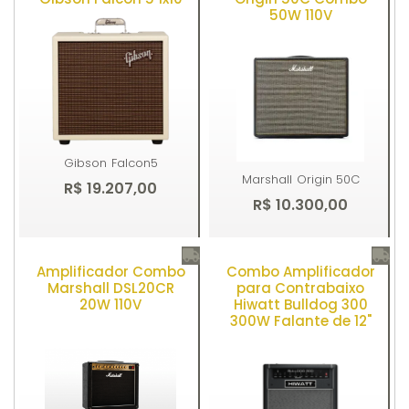
50W 110V
Gibson
Falcon5
Marshall
Origin 50C
R$ 19.207,00
R$ 10.300,00
Amplificador Combo
Combo Amplificador
Comprar
Comprar
Marshall DSL20CR
para Contrabaixo
20W 110V
Hiwatt Bulldog 300
300W Falante de 12"