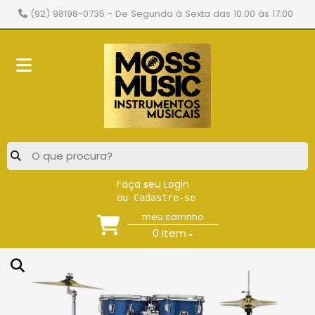
(92) 98198-0735
- De Segunda à Sexta das 10:00 às 17:00
Faça seu Login
ou Cadastre-se
meu carrinho
0
Item