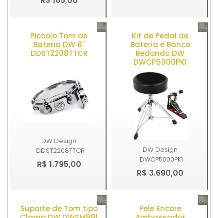
R$ 165,00
Piccolo Tom de
Kit de Pedal de
Comprar
Comprar
Bateria DW 8"
Bateria e Banco
DDST2208TTCR
Redondo DW
DWCP5000PK1
DW Design
DW Design
DDST2208TTCR
DWCP5000PK1
R$ 1.795,00
R$ 3.690,00
Suporte de Tom tipo
Pele Encore
Comprar
Comprar
Clamp DW DWSM991
Ambassador