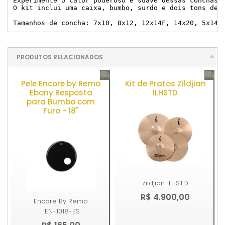
Experimente o calor poderoso e suave dessas conchas d
O kit inclui uma caixa, bumbo, surdo e dois tons de 
Tamanhos de concha: 7x10, 8x12, 12x14F, 14x20, 5x14 
PRODUTOS RELACIONADOS
Pele Encore by Remo
Kit de Pratos Zildjian
Ebony Resposta
ILHSTD
para Bumbo com
Furo - 18"
Zildjian
ILHSTD
R$ 4.900,00
Encore By Remo
EN-1018-ES