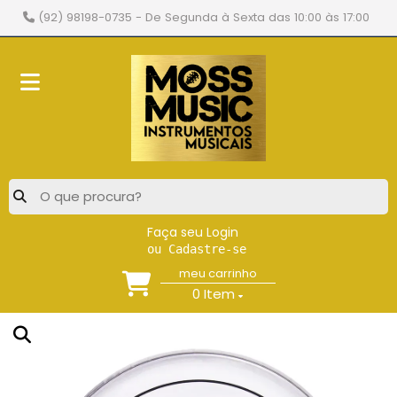
(92) 98198-0735
- De Segunda à Sexta das 10:00 às 17:00
Faça seu Login
ou Cadastre-se
meu carrinho
0
Item