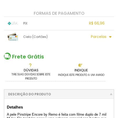
FORMAS DE PAGAMENTO
R$ 66,96
PIX
1x sem juros de R$ 66,96
.
.
.
.
Parcelas
Cielo (Cartões)
.
.
.
.
.
.
.
1x sem juros de R$ 72,00
.
.
.
.
.
.
.
.
.
.
.
Frete Grátis
DÚVIDAS
INDIQUE
TIRE SUAS DÚVIDAS SOBRE ESTE
INDIQUE ESTE PRODUTO A UM AMIGO
PRODUTO
DESCRIÇÃO DO PRODUTO
Detalhes
A pele Pinstripe Encore by Remo é feita com filme duplo de 7 mil