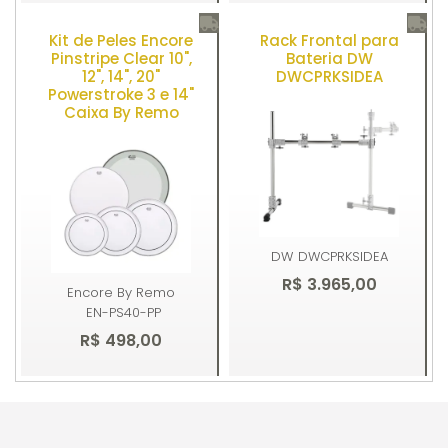
Kit de Peles Encore
Rack Frontal para
Comprar
Comprar
Pinstripe Clear 10",
Bateria DW
12", 14", 20"
DWCPRKSIDEA
Powerstroke 3 e 14"
Caixa By Remo
DW
DWCPRKSIDEA
R$ 3.965,00
Encore By Remo
EN-PS40-PP
R$ 498,00
Comprar
Comprar