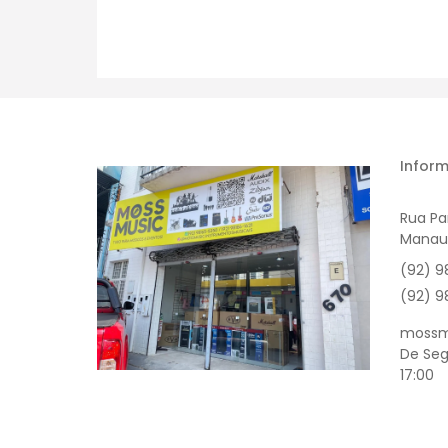
Inform
Rua Par
Manau
(92) 9
(92) 9
mossm
De Seg
17:00