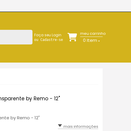
meu carrinho
Faça seu Login
0
Item
ou Cadastre-se
nsparente by Remo - 12"
nte by Remo - 12"
mais informações