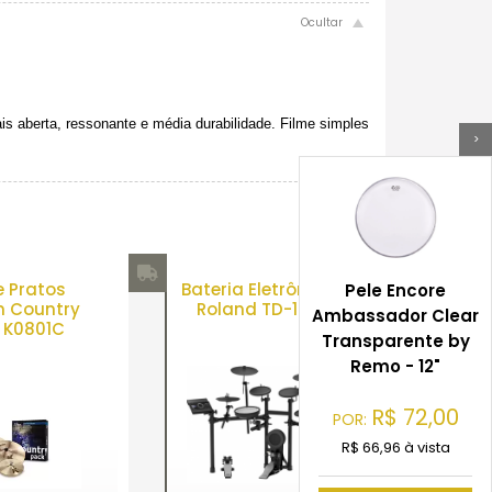
ais aberta, ressonante e média durabilidade. Filme simples
>
e Pratos
Bateria Eletrônica
Pele Encore
an Country
Roland TD-17K
Ambassador Clear
 K0801C
Transparente by
Remo - 12"
R$
72,00
POR:
R$ 66,96 à vista