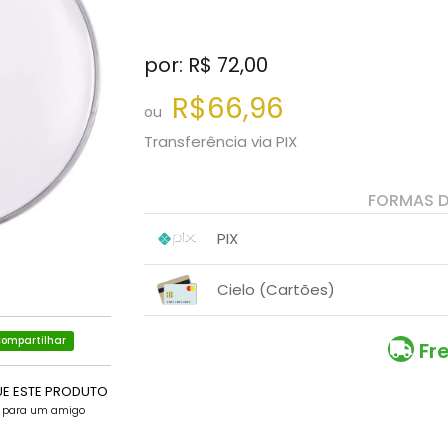
por: R$
72,00
R$66,96
ou
Transferência via PIX
FORMAS 
PIX
1x sem juros de R$ 66,96
.
.
.
.
Cielo (Cartões)
.
.
1x sem juros de R$ 72,00
.
.
.
.
ompartilhar
.
.
Fr
UE ESTE PRODUTO
e para um amigo