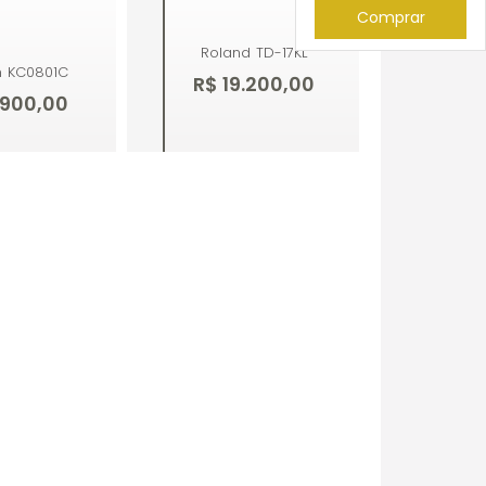
Comprar
Roland
TD-17KL
n
KC0801C
R$ 19.200,00
.900,00
mprar
Comprar