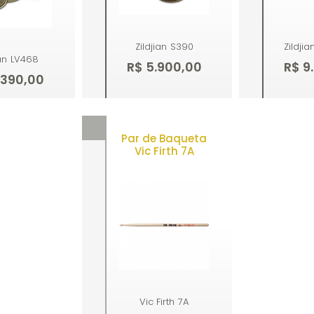
Zildjian
S390
Zildjia
an
LV468
R$ 5.900,00
R$ 9
.390,00
mprar
Comprar
Co
Par de Baqueta
Vic Firth 7A
Vic Firth
7A