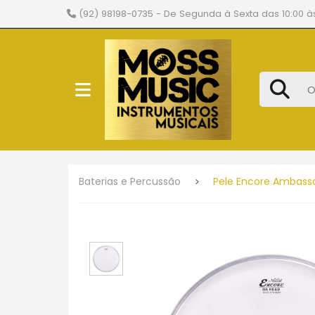
(92) 98198-0735
- De Segunda à Sexta das 10:00 às
Baterias e Percussão
Pele Encore Ambassa