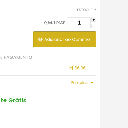
ESTOQUE:
2
+
QUANTIDADE
-
Adicionar ao Carrinho
DE PAGAMENTO
R$ 66,96
.
.
.
.
Parcelas
.
.
.
.
.
.
ete Grátis