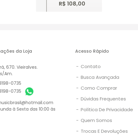
R$ 108,00
Comprar
ações da Loja
Acesso Rápido
-
Contato
á, 670. Vieiralves.
s/Am.
-
Busca Avançada
8198-0735
-
Como Comprar
8198-0735
-
Dúvidas Frequentes
usicbrasil@hotmail.com
unda à Sexta das 10:00 às
-
Política De Privacidade
-
Quem Somos
-
Trocas E Devoluções