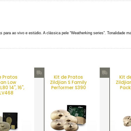
s para ao vivo e estúdio. A clássica pele “Weatherking series”. Tonalidade m
e Pratos
Kit de Pratos
Kit d
jian Low
Zildjian S Family
Zildji
80 14", 16",
Performer S390
Pack
 LV468