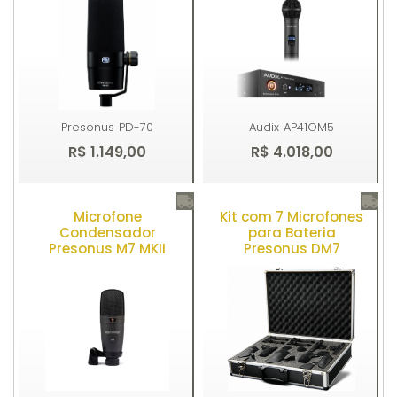
Presonus
PD-70
Audix
AP41OM5
R$ 1.149,00
R$ 4.018,00
Microfone
Kit com 7 Microfones
Comprar
Comprar
Condensador
para Bateria
Presonus M7 MKII
Presonus DM7