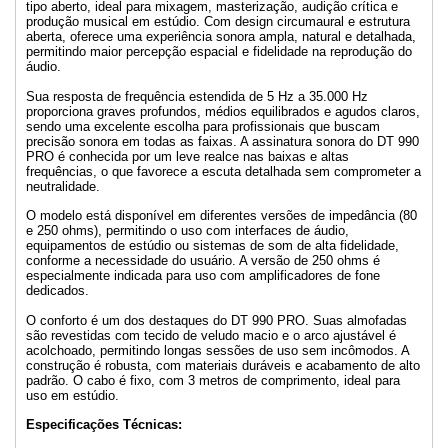
tipo aberto, ideal para mixagem, masterização, audição crítica e
produção musical em estúdio. Com design circumaural e estrutura
aberta, oferece uma experiência sonora ampla, natural e detalhada,
permitindo maior percepção espacial e fidelidade na reprodução do
áudio.
Sua resposta de frequência estendida de 5 Hz a 35.000 Hz
proporciona graves profundos, médios equilibrados e agudos claros,
sendo uma excelente escolha para profissionais que buscam
precisão sonora em todas as faixas. A assinatura sonora do DT 990
PRO é conhecida por um leve realce nas baixas e altas
frequências, o que favorece a escuta detalhada sem comprometer a
neutralidade.
O modelo está disponível em diferentes versões de impedância (80
e 250 ohms), permitindo o uso com interfaces de áudio,
equipamentos de estúdio ou sistemas de som de alta fidelidade,
conforme a necessidade do usuário. A versão de 250 ohms é
especialmente indicada para uso com amplificadores de fone
dedicados.
O conforto é um dos destaques do DT 990 PRO. Suas almofadas
são revestidas com tecido de veludo macio e o arco ajustável é
acolchoado, permitindo longas sessões de uso sem incômodos. A
construção é robusta, com materiais duráveis e acabamento de alto
padrão. O cabo é fixo, com 3 metros de comprimento, ideal para
uso em estúdio.
Especificações Técnicas: