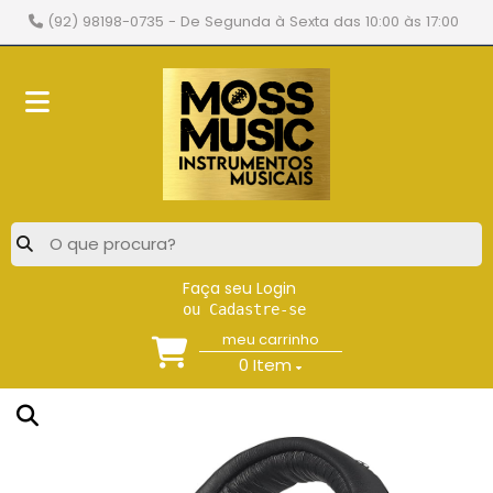
(92) 98198-0735
- De Segunda à Sexta das 10:00 às 17:00
Faça seu Login
ou Cadastre-se
meu carrinho
0
Item