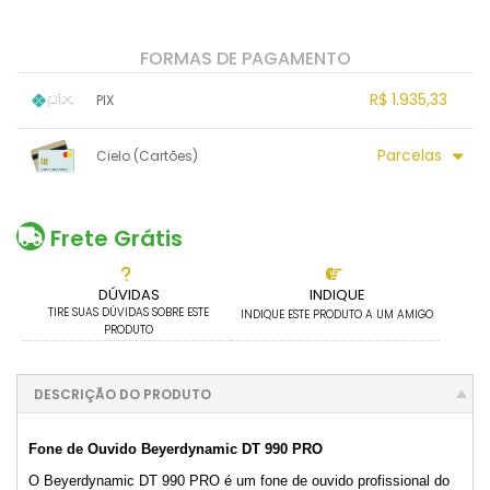
FORMAS DE PAGAMENTO
R$ 1.935,33
PIX
1x sem juros de R$ 1.935,33
.
.
.
.
Parcelas
Cielo (Cartões)
.
.
.
.
.
.
.
1x sem juros de R$ 2.081,00
7x sem juros de R$ 297,29
2x sem juros de R$ 1.040,50
8x sem juros de R$ 260,13
Frete Grátis
3x sem juros de R$ 693,67
9x sem juros de R$ 231,22
4x sem juros de R$ 520,25
10x sem juros de R$ 208,10
DÚVIDAS
INDIQUE
5x sem juros de R$ 416,20
.
TIRE SUAS DÚVIDAS SOBRE ESTE
.
INDIQUE ESTE PRODUTO A UM AMIGO
6x sem juros de R$ 346,83
PRODUTO
DESCRIÇÃO DO PRODUTO
Fone de Ouvido Beyerdynamic DT 990 PRO
O Beyerdynamic DT 990 PRO é um fone de ouvido profissional do