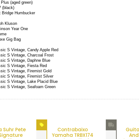
 Plus (aged green)
 (black)
it Bridge Humbucker
oh Kluson
kinson Year One
ome
uxe Gig Bag
ssic S Vintage, Candy Apple Red
sic S Vintage, Charcoal Frost
ssic S Vintage, Daphne Blue
ssic S Vintage, Fiesta Red
sic S Vintage, Firemist Gold
sic S Vintage, Firemist Silver
sic S Vintage, Lake Placid Blue
ssic S Vintage, Seafoam Green
a Suhr Pete
Contrabaixo
Guita
Signature
Yamaha TRBX174
Andr