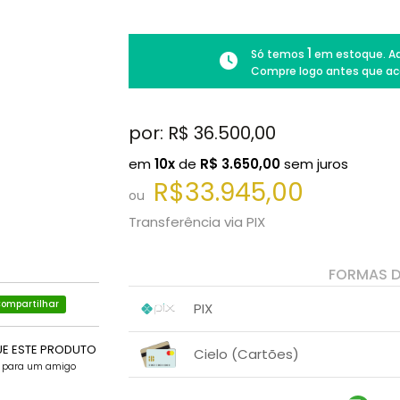
1
Só temos
em estoque. Ad
Compre logo antes que ac
por: R$
36.500,00
em
10x
de
R$
3.650,00
sem juros
R$33.945,00
ou
Transferência via PIX
FORMAS 
ompartilhar
PIX
1x sem juros de R$ 33.945,00
.
.
.
UE ESTE PRODUTO
.
Cielo (Cartões)
.
.
e para um amigo
1x sem juros de R$ 36.500,00