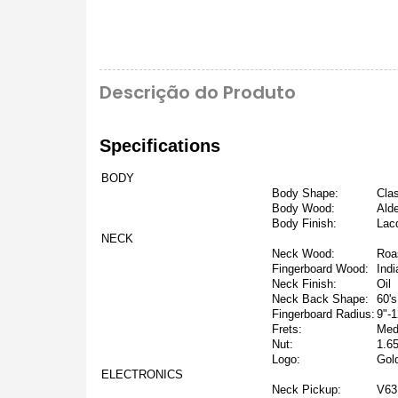
Descrição do Produto
Specifications
BODY
Body Shape:
Cla
Body Wood:
Alde
Body Finish:
Lacq
NECK
Neck Wood:
Roa
Fingerboard Wood:
Ind
Neck Finish:
Oil
Neck Back Shape:
60's
Fingerboard Radius:
9"-
Frets:
Med
Nut:
1.6
Logo:
Gold
ELECTRONICS
Neck Pickup:
V63