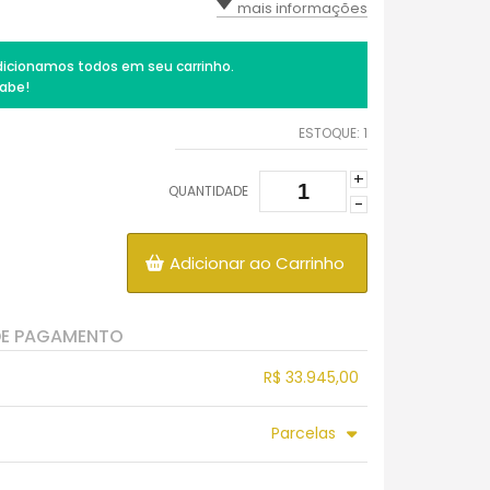
mais informações
icionamos todos em seu carrinho.
abe!
ESTOQUE:
1
+
QUANTIDADE
-
Adicionar ao Carrinho
DE PAGAMENTO
R$ 33.945,00
.
.
.
.
Parcelas
.
5x sem juros de R$ 7.300,00
9x sem juros de R$ 4.055,56