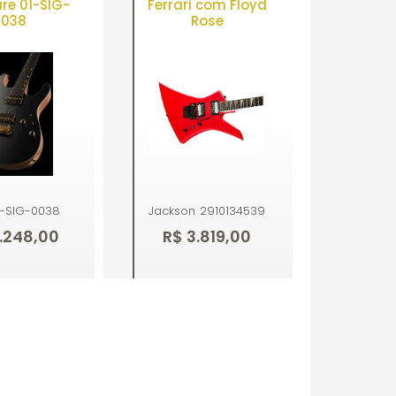
re 01-SIG-
Ferrari com Floyd
0038
Rose
1-SIG-0038
Jackson
2910134539
1.248,00
R$ 3.819,00
mprar
Esgotado