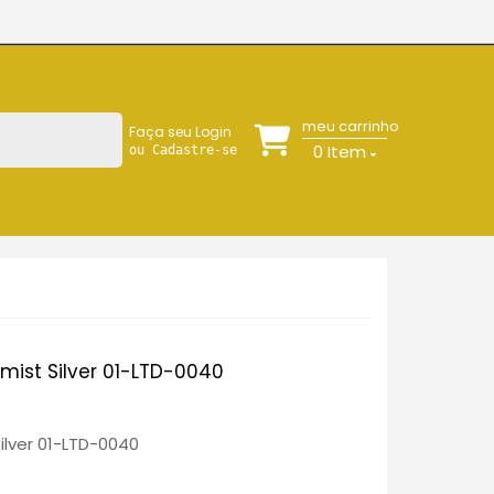
meu carrinho
Faça seu Login
0
Item
ou Cadastre-se
emist Silver 01-LTD-0040
Silver 01-LTD-0040