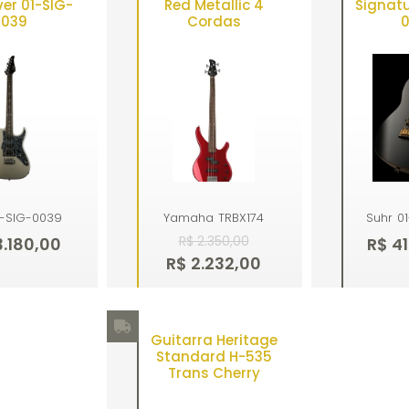
ver 01-SIG-
Red Metallic 4
Signatu
0039
Cordas
1-SIG-0039
Yamaha
TRBX174
Suhr
0
R$ 2.350,00
3.180,00
R$ 4
R$ 2.232,00
mprar
Comprar
Co
Guitarra Heritage
Standard H-535
Trans Cherry