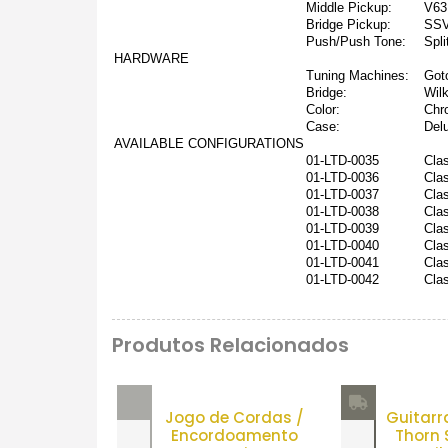
Middle Pickup:
V63
Bridge Pickup:
SSV
Push/Push Tone:
Spl
HARDWARE
Tuning Machines:
Got
Bridge:
Wil
Color:
Chr
Case:
Del
AVAILABLE CONFIGURATIONS
01-LTD-0035
Cla
01-LTD-0036
Clas
01-LTD-0037
Cla
01-LTD-0038
Cla
01-LTD-0039
Clas
01-LTD-0040
Clas
01-LTD-0041
Clas
01-LTD-0042
Cla
Produtos Relacionados
Jogo de Cordas /
Guitarr
Encordoamento
Thorn 