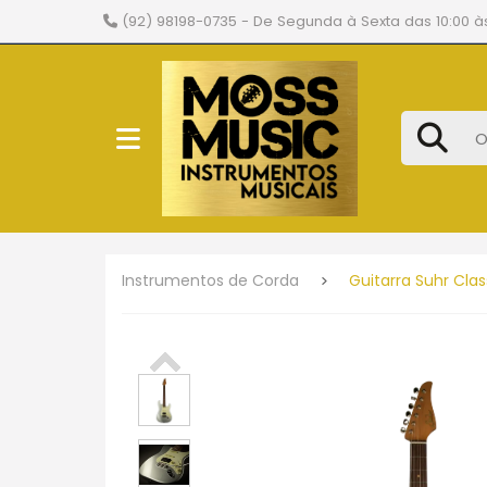
(92) 98198-0735
- De Segunda à Sexta das 10:00 às
Instrumentos de Corda
Guitarra Suhr Clas