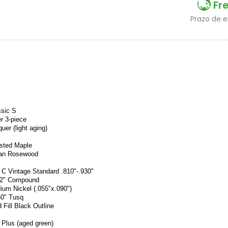
Fr
2x sem juros de R$ 18.250,00
3x sem juros de R$ 12.166,67
Prazo de 
4x sem juros de R$ 9.125,00
ssic S
r 3-piece
uer (light aging)
sted Maple
ian Rosewood
 C Vintage Standard .810"-.930"
12" Compound
ium Nickel (.055"x.090")
50" Tusq
 Fill Black Outline
 Plus (aged green)