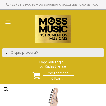
(92) 98198-0735
- De Segunda à Sexta das 10:00 às 17:00
Faça seu Login
ou Cadastre-se
meu carrinho
0
Item