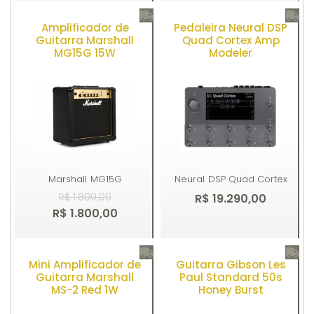
Amplificador de
Pedaleira Neural DSP
Comprar
Comprar
Guitarra Marshall
Quad Cortex Amp
MG15G 15W
Modeler
Marshall
MG15G
Neural
DSP Quad Cortex
R$ 1.800,00
R$ 19.290,00
R$ 1.800,00
Mini Amplificador de
Guitarra Gibson Les
Comprar
Comprar
Guitarra Marshall
Paul Standard 50s
MS-2 Red 1W
Honey Burst