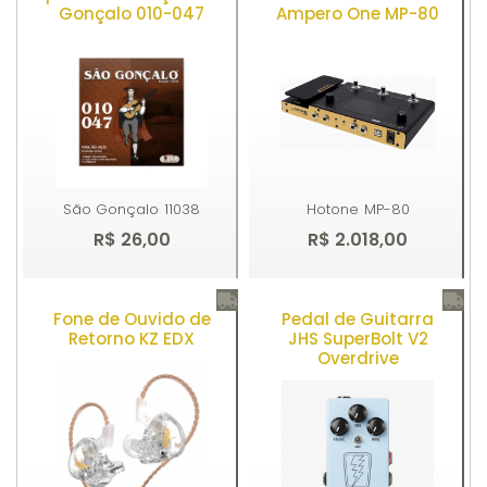
Gonçalo 010-047
Ampero One MP-80
São Gonçalo
11038
Hotone
MP-80
R$ 26,00
R$ 2.018,00
Fone de Ouvido de
Pedal de Guitarra
Comprar
Comprar
Retorno KZ EDX
JHS SuperBolt V2
Overdrive