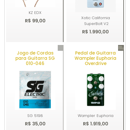
KZ
EDX
Xotic California
R$ 99,00
SuperBolt V2
R$ 1.990,00
Jogo de Cordas
Pedal de Guitarra
Comprar
Comprar
para Guitarra SG
Wampler Euphoria
010-046
Overdrive
SG
5198
Wampler
Euphoria
R$ 35,00
R$ 1.919,00