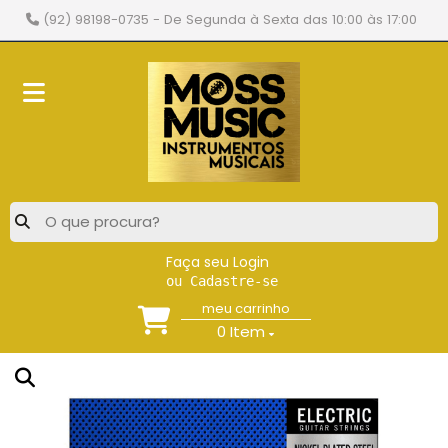
(92) 98198-0735
- De Segunda à Sexta das 10:00 às 17:00
Faça seu Login
ou Cadastre-se
meu carrinho
0
Item