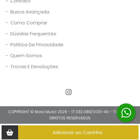
-
Contato
-
Busca Avançada
-
Como Comprar
-
Dúvidas Frequentes
-
Política De Privacidade
-
Quem Somos
-
Trocas E Devoluções
COPYRIGHT © Moss Music 2026 - 17.033.088/0001-40 - TODOS OS
DIREITOS RESERVADOS
Adicionar ao Carrinho