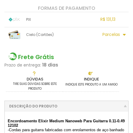
FORMAS DE PAGAMENTO
R$ 131,13
PIX
1x sem juros de R$ 131,13
.
.
.
.
Parcelas
Cielo (Cartões)
.
.
.
.
.
.
.
1x sem juros de R$ 141,00
.
.
.
.
.
.
.
.
.
.
.
Frete Grátis
18 dias
Prazo de entrega:
DÚVIDAS
INDIQUE
TIRE SUAS DÚVIDAS SOBRE ESTE
INDIQUE ESTE PRODUTO A UM AMIGO
PRODUTO
DESCRIÇÃO DO PRODUTO
Encordoamento Elixir Medium Nanoweb Para Guitarra 0.11-0.49
12102
-Cordas para guitarra fabricadas com enrolamentos de aço banhado