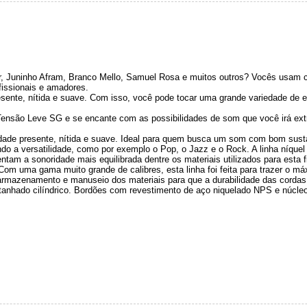
r, Juninho Afram, Branco Mello, Samuel Rosa e muitos outros? Vocês usam 
ofissionais e amadores.
nte, nítida e suave. Com isso, você pode tocar uma grande variedade de e
ensão Leve SG e se encante com as possibilidades de som que você irá extr
ade presente, nítida e suave. Ideal para quem busca um som com bom sustain
ndo a versatilidade, como por exemplo o Pop, o Jazz e o Rock. A linha níque
entam a sonoridade mais equilibrada dentre os materiais utilizados para esta
om uma gama muito grande de calibres, esta linha foi feita para trazer o má
 armazenamento e manuseio dos materiais para que a durabilidade das corda
nhado cilíndrico. Bordões com revestimento de aço niquelado NPS e núcle