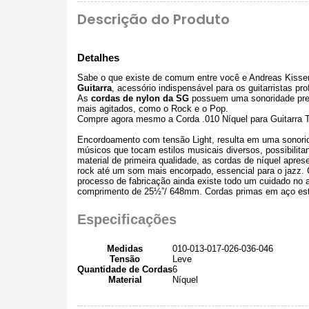
Descrição do Produto
Detalhes
Sabe o que existe de comum entre você e Andreas Kisse
Guitarra
, acessório indispensável para os guitarristas pr
As
cordas de nylon da SG
possuem uma sonoridade prese
mais agitados, como o Rock e o Pop.
Compre agora mesmo a Corda .010 Níquel para Guitarra T
Encordoamento com tensão Light, resulta em uma sonorid
músicos que tocam estilos musicais diversos, possibilita
material de primeira qualidade, as cordas de níquel apres
rock até um som mais encorpado, essencial para o jazz. C
processo de fabricação ainda existe todo um cuidado no
comprimento de 25½”/ 648mm. Cordas primas em aço esta
Especificações
Medidas
010-013-017-026-036-046
Tensão
Leve
Quantidade de Cordas
6
Material
Níquel