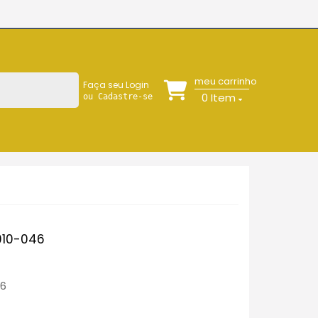
meu carrinho
Faça seu Login
0
Item
ou Cadastre-se
010-046
46