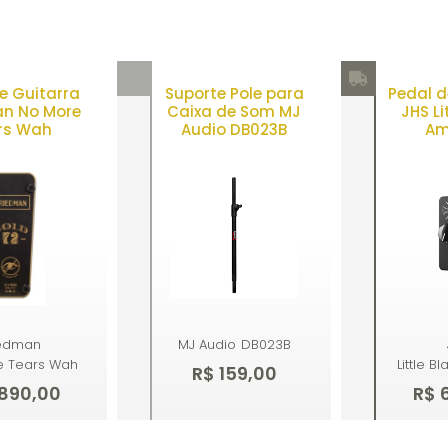
e Guitarra
Suporte Pole para
Pedal d
an No More
Caixa de Som MJ
JHS Li
rs Wah
Audio DB023B
Am
iedman
MJ Audio
DB023B
e Tears Wah
Little B
R$ 159,00
.890,00
R$ 