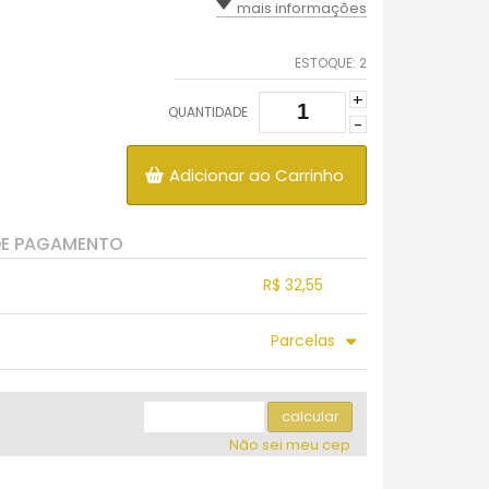
mais informações
ESTOQUE:
2
+
QUANTIDADE
-
Adicionar ao Carrinho
DE PAGAMENTO
R$ 32,55
.
.
.
.
Parcelas
.
.
.
.
.
.
calcular
Não sei meu cep