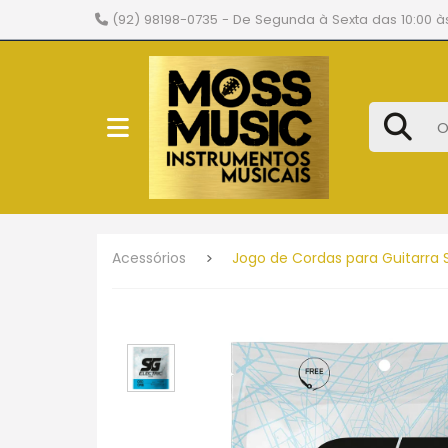
(92) 98198-0735
- De Segunda à Sexta das 10:00 às
Acessórios
Jogo de Cordas para Guitarra