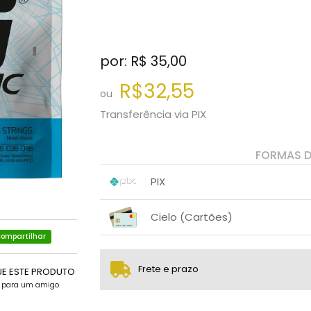
por: R$
35,00
R$32,55
ou
Transferência via PIX
FORMAS 
PIX
1x sem juros de R$ 32,55
.
.
.
.
Cielo (Cartões)
.
.
ompartilhar
1x sem juros de R$ 35,00
.
.
.
.
.
.
Frete e prazo
UE ESTE PRODUTO
e para um amigo