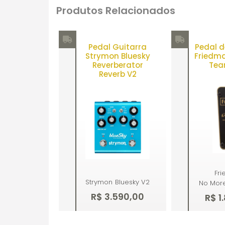
Produtos Relacionados
Pedal Guitarra
Pedal d
Strymon Bluesky
Friedm
Reverberator
Tea
Reverb V2
Fr
Strymon
Bluesky V2
No Mor
R$ 3.590,00
R$ 1