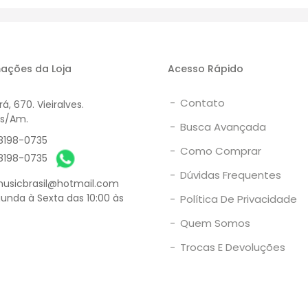
mprar
Comprar
Es
ações da Loja
Acesso Rápido
-
Contato
á, 670. Vieiralves.
s/Am.
-
Busca Avançada
8198-0735
-
Como Comprar
8198-0735
-
Dúvidas Frequentes
usicbrasil@hotmail.com
unda à Sexta das 10:00 às
-
Política De Privacidade
-
Quem Somos
-
Trocas E Devoluções