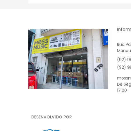
Comprar
Co
Inform
Rua Par
Manau
(92) 9
(92) 9
mossm
De Seg
17:00
DESENVOLVIDO POR