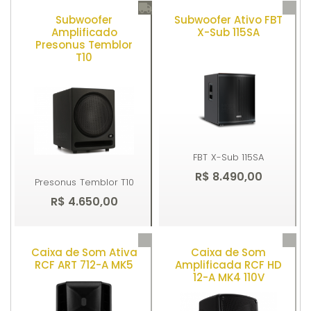
Subwoofer
Subwoofer Ativo FBT
Amplificado
X-Sub 115SA
Presonus Temblor
T10
FBT
X-Sub 115SA
R$ 8.490,00
Presonus
Temblor T10
R$ 4.650,00
Caixa de Som Ativa
Caixa de Som
Comprar
Comprar
RCF ART 712-A MK5
Amplificada RCF HD
12-A MK4 110V