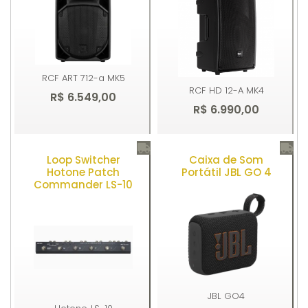
RCF
ART 712-a MK5
RCF
HD 12-A MK4
R$ 6.549,00
R$ 6.990,00
Loop Switcher
Caixa de Som
Comprar
Comprar
Hotone Patch
Portátil JBL GO 4
Commander LS-10
JBL
GO4