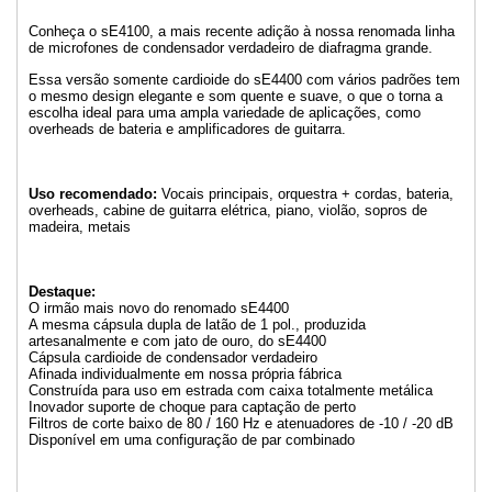
Conheça o sE4100, a mais recente adição à nossa renomada linha
de microfones de condensador verdadeiro de diafragma grande.
Essa versão somente cardioide do sE4400 com vários padrões tem
o mesmo design elegante e som quente e suave, o que o torna a
escolha ideal para uma ampla variedade de aplicações, como
overheads de bateria e amplificadores de guitarra.
Uso recomendado:
Vocais principais, orquestra + cordas, bateria,
overheads, cabine de guitarra elétrica, piano, violão, sopros de
madeira, metais
Destaque:
O irmão mais novo do renomado sE4400
A mesma cápsula dupla de latão de 1 pol., produzida
artesanalmente e com jato de ouro, do sE4400
Cápsula cardioide de condensador verdadeiro
Afinada individualmente em nossa própria fábrica
Construída para uso em estrada com caixa totalmente metálica
Inovador suporte de choque para captação de perto
Filtros de corte baixo de 80 / 160 Hz e atenuadores de -10 / -20 dB
Disponível em uma configuração de par combinado