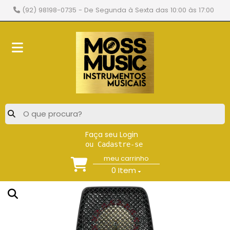
(92) 98198-0735
- De Segunda à Sexta das 10:00 às 17:00
Faça seu Login
ou Cadastre-se
meu carrinho
0
Item