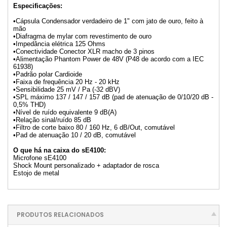
Especificações:
•Cápsula Condensador verdadeiro de 1" com jato de ouro, feito à
mão
•Diafragma de mylar com revestimento de ouro
•Impedância elétrica 125 Ohms
•Conectividade Conector XLR macho de 3 pinos
•Alimentação Phantom Power de 48V (P48 de acordo com a IEC
61938)
•Padrão polar Cardioide
•Faixa de frequência 20 Hz - 20 kHz
•Sensibilidade 25 mV / Pa (-32 dBV)
•SPL máximo 137 / 147 / 157 dB (pad de atenuação de 0/10/20 dB -
0,5% THD)
•Nível de ruído equivalente 9 dB(A)
•Relação sinal/ruído 85 dB
•Filtro de corte baixo 80 / 160 Hz, 6 dB/Out, comutável
•Pad de atenuação 10 / 20 dB, comutável
O que há na caixa do sE4100:
Microfone sE4100
Shock Mount personalizado + adaptador de rosca
Estojo de metal
PRODUTOS RELACIONADOS