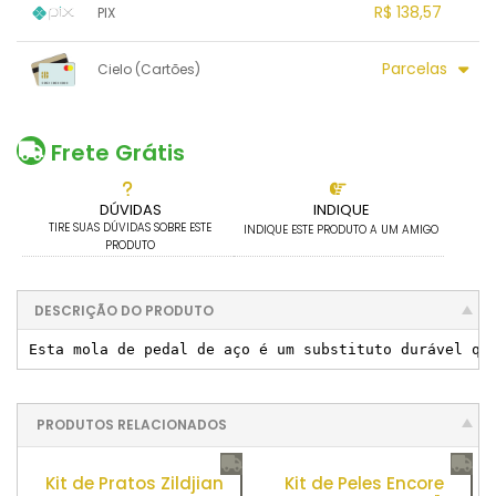
R$ 138,57
PIX
1x sem juros de R$ 138,57
.
.
.
.
Parcelas
Cielo (Cartões)
.
.
.
.
.
.
.
1x sem juros de R$ 149,00
.
.
.
.
.
.
.
.
.
.
.
Frete Grátis
DÚVIDAS
INDIQUE
TIRE SUAS DÚVIDAS SOBRE ESTE
INDIQUE ESTE PRODUTO A UM AMIGO
PRODUTO
DESCRIÇÃO DO PRODUTO
Esta mola de pedal de aço é um substituto durável qu
PRODUTOS RELACIONADOS
Kit de Pratos Zildjian
Kit de Peles Encore