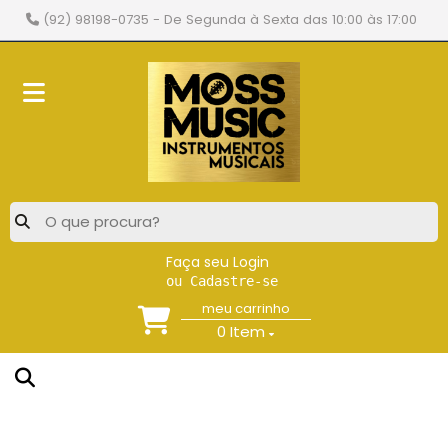
(92) 98198-0735
- De Segunda à Sexta das 10:00 às 17:00
Faça seu Login
ou Cadastre-se
meu carrinho
0
Item