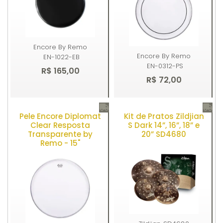
Encore By Remo
Encore By Remo
EN-1022-EB
EN-0312-PS
R$ 165,00
R$ 72,00
Pele Encore Diplomat
Kit de Pratos Zildjian
Comprar
Comprar
Clear Resposta
S Dark 14”, 16”, 18” e
Transparente by
20” SD4680
Remo - 15"