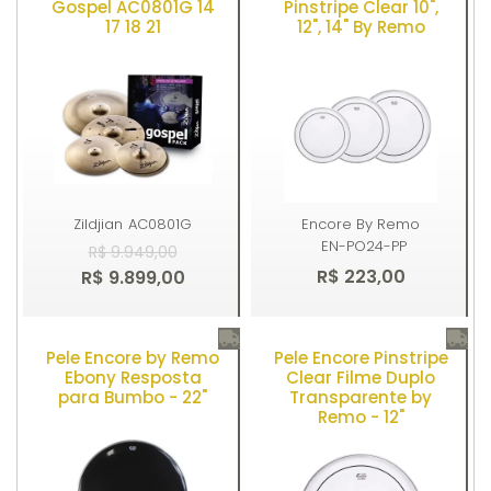
Gospel AC0801G 14
Pinstripe Clear 10",
17 18 21
12", 14" By Remo
Zildjian
AC0801G
Encore By Remo
EN-PO24-PP
R$ 9.949,00
R$ 223,00
R$ 9.899,00
Pele Encore by Remo
Pele Encore Pinstripe
Comprar
Comprar
Ebony Resposta
Clear Filme Duplo
para Bumbo - 22"
Transparente by
Remo - 12"