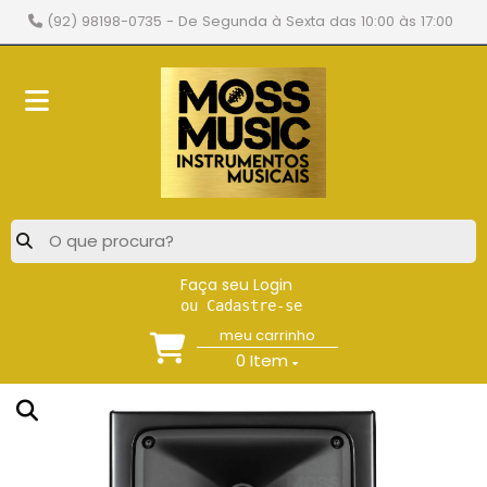
(92) 98198-0735
- De Segunda à Sexta das 10:00 às 17:00
Faça seu Login
ou Cadastre-se
meu carrinho
0
Item