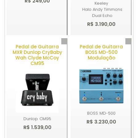
R$ 249,00
Keeley
Halo Andy Timmons
Dual Echo
R$ 3.190,00
Pedal de Guitarra
Pedal de Guitarra
Comprar
Comprar
MXR Dunlop CryBaby
BOSS MD-500
Wah Clyde McCoy
Modulação
CM95
BOSS
MD-500
Dunlop
CM95
R$ 3.230,00
R$ 1.539,00