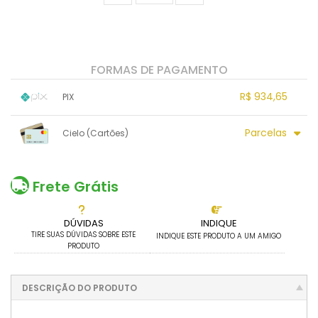
FORMAS DE PAGAMENTO
R$ 934,65
PIX
1x sem juros de R$ 934,65
.
.
.
.
Parcelas
Cielo (Cartões)
.
.
.
.
.
.
.
1x sem juros de R$ 1.005,00
6x sem juros de R$ 167,50
2x sem juros de R$ 502,50
.
Frete Grátis
.
3x sem juros de R$ 335,00
.
4x sem juros de R$ 251,25
.
.
DÚVIDAS
INDIQUE
5x sem juros de R$ 201,00
.
TIRE SUAS DÚVIDAS SOBRE ESTE
INDIQUE ESTE PRODUTO A UM AMIGO
PRODUTO
DESCRIÇÃO DO PRODUTO