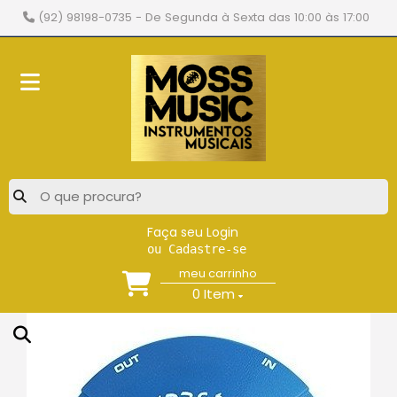
(92) 98198-0735
- De Segunda à Sexta das 10:00 às 17:00
Faça seu Login
ou Cadastre-se
meu carrinho
0
Item