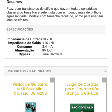
Detalhes
Fuzz com transistores de silício que trazem toda a sonoridade
clássica do Fuzz Face setentista com um pouco mais de brilho e
agressividade. Modelo com tamanho reduzido, ótimo para usar em
loop de efeitos.
ESPECIFICAÇÕES
Impedância de Entrada
10 kHz
Impedância de Saída
<16 kHz
Consumo
3,4 mA
Alimentação
9V DC
Bypass
True Hardwire
PRODUTOS RELACIONADOS
Pedal de Guitarra
Jogo de Cordas
MXR Fuzz Mini
para Cavaco São
Classic 108 M296
Gonçalo 011-029